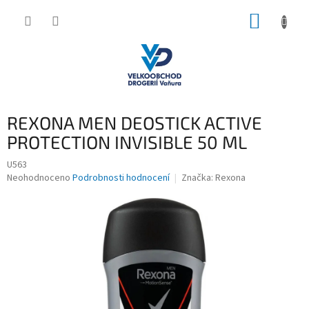
Přejít
NÁKUP
na
obsah
KOŠÍK
REXONA MEN DEOSTICK ACTIVE
PROTECTION INVISIBLE 50 ML
U563
Průměrné
Neohodnoceno
Podrobnosti hodnocení
Značka:
Rexona
hodnocení
produktu
je
0,0
z
5
hvězdiček.