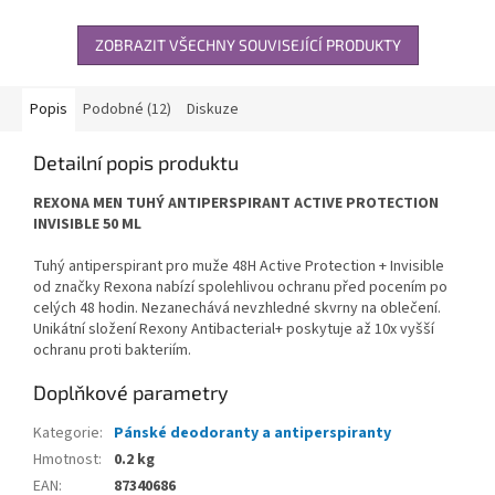
ZOBRAZIT VŠECHNY SOUVISEJÍCÍ PRODUKTY
Popis
Podobné (12)
Diskuze
Detailní popis produktu
REXONA MEN TUHÝ ANTIPERSPIRANT ACTIVE PROTECTION
INVISIBLE 50 ML
Tuhý antiperspirant pro muže 48H Active Protection + Invisible
od značky Rexona nabízí spolehlivou ochranu před pocením po
celých 48 hodin. Nezanechává nevzhledné skvrny na oblečení.
Unikátní složení Rexony Antibacterial+ poskytuje až 10x vyšší
ochranu proti bakteriím.
Doplňkové parametry
Kategorie
:
Pánské deodoranty a antiperspiranty
Hmotnost
:
0.2 kg
EAN
:
87340686