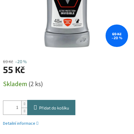
69 Kč
–20 %
69 Kč
–20 %
55 Kč
Měrná
Skladem
(2 ks)
cena:
Přidat do košíku
Detailní informace