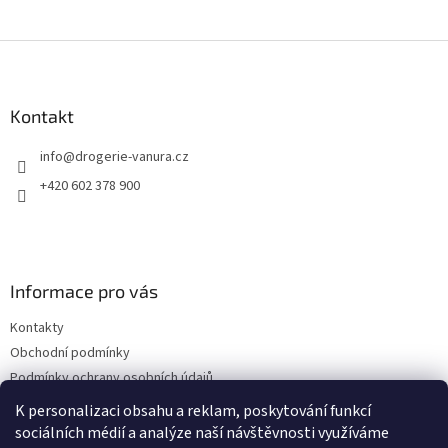
Z
á
p
a
Kontakt
t
info
@
drogerie-vanura.cz
í
+420 602 378 900
Informace pro vás
Kontakty
Obchodní podmínky
Podmínky ochrany osobních údajů
Dodací a platební podmínky
K personalizaci obsahu a reklam, poskytování funkcí
sociálních médií a analýze naší návštěvnosti využíváme