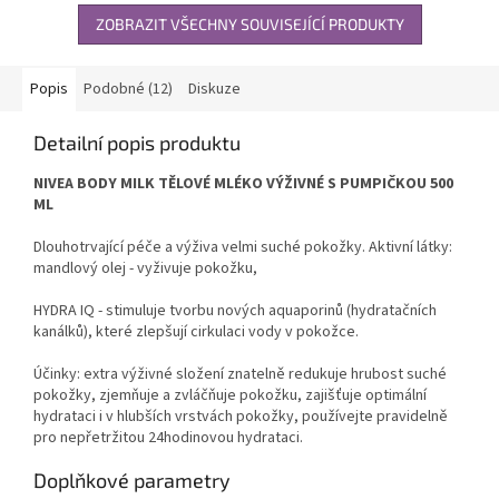
ZOBRAZIT VŠECHNY SOUVISEJÍCÍ PRODUKTY
Popis
Podobné (12)
Diskuze
Detailní popis produktu
NIVEA BODY MILK TĚLOVÉ MLÉKO VÝŽIVNÉ S PUMPIČKOU 500
ML
Dlouhotrvající péče a výživa velmi suché pokožky. Aktivní látky:
mandlový olej - vyživuje pokožku,
HYDRA IQ - stimuluje tvorbu nových aquaporinů (hydratačních
kanálků), které zlepšují cirkulaci vody v pokožce.
Účinky: extra výživné složení znatelně redukuje hrubost suché
pokožky, zjemňuje a zvláčňuje pokožku, zajišťuje optimální
hydrataci i v hlubších vrstvách pokožky, používejte pravidelně
pro nepřetržitou 24hodinovou hydrataci.
Doplňkové parametry