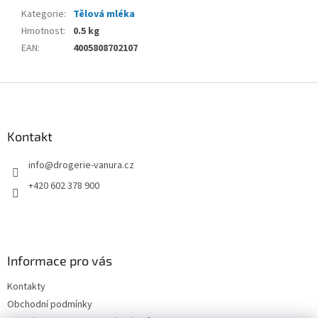
Kategorie
:
Tělová mléka
Hmotnost
:
0.5 kg
EAN
:
4005808702107
Z
á
p
a
Kontakt
t
info
@
drogerie-vanura.cz
í
+420 602 378 900
Informace pro vás
Kontakty
Obchodní podmínky