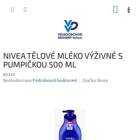
Přejít
NÁKUP
na
obsah
KOŠÍK
NIVEA TĚLOVÉ MLÉKO VÝŽIVNÉ S
PUMPIČKOU 500 ML
BA344
Průměrné
Neohodnoceno
Podrobnosti hodnocení
Značka:
Nivea
hodnocení
produktu
je
0,0
z
5
hvězdiček.