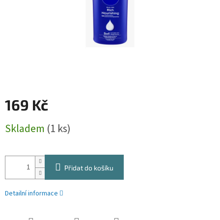
169 Kč
Měrná
Skladem
(1 ks)
cena:
Přidat do košíku
Detailní informace