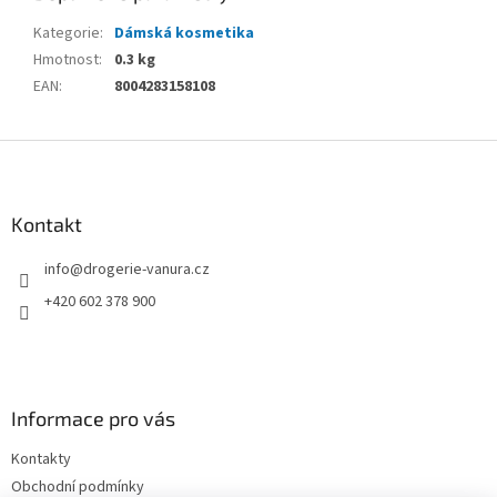
Kategorie
:
Dámská kosmetika
Hmotnost
:
0.3 kg
EAN
:
8004283158108
Z
á
p
a
Kontakt
t
info
@
drogerie-vanura.cz
í
+420 602 378 900
Informace pro vás
Kontakty
Obchodní podmínky