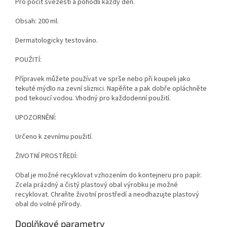
Pro pocit svěžesti a pohodlí každý den.
Obsah: 200 ml.
Dermatologicky testováno.
POUŽITÍ:
Přípravek můžete používat ve sprše nebo při koupeli jako
tekuté mýdlo na zevní sliznici. Napěňte a pak dobře opláchněte
pod tekoucí vodou. Vhodný pro každodenní použití.
UPOZORNĚNÍ:
Určeno k zevnímu použití.
ŽIVOTNÍ PROSTŘEDÍ:
Obal je možné recyklovat vzhozením do kontejneru pro papír.
Zcela prázdný a čistý plastový obal výrobku je možné
recyklovat. Chraňte životní prostředí a neodhazujte plastový
obal do volné přírody.
Doplňkové parametry