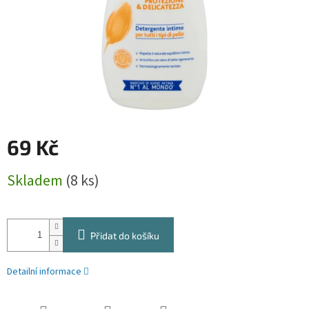
69 Kč
Měrná
Skladem
(8 ks)
cena:
Přidat do košíku
Detailní informace