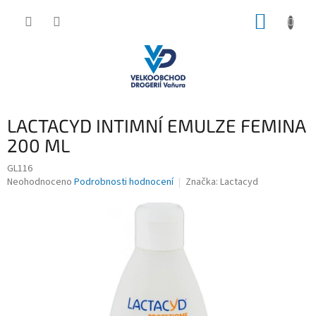
Přejít
NÁKUP
na
obsah
KOŠÍK
LACTACYD INTIMNÍ EMULZE FEMINA
200 ML
GL116
Průměrné
Neohodnoceno
Podrobnosti hodnocení
Značka:
Lactacyd
hodnocení
produktu
je
0,0
z
5
hvězdiček.