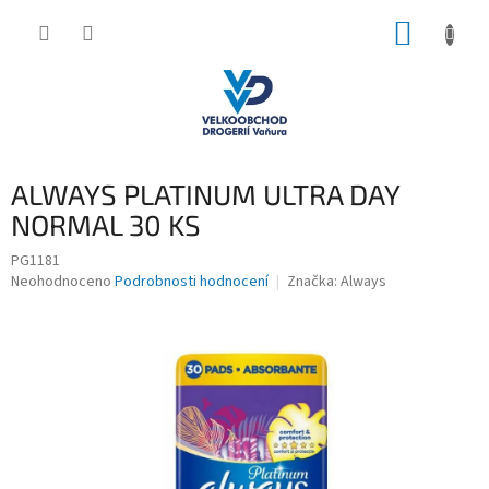
Přejít
NÁKUP
na
obsah
KOŠÍK
ALWAYS PLATINUM ULTRA DAY
NORMAL 30 KS
PG1181
Průměrné
Neohodnoceno
Podrobnosti hodnocení
Značka:
Always
hodnocení
produktu
je
0,0
z
5
hvězdiček.