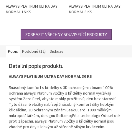
ALWAYS PLATINUM ULTRA DAY
ALWAYS PLATINUM ULTRA DAY
NORMAL 16 KS
NORMAL 8 KS
ZOBRAZIT VŠECHNY SOUVISEJÍCÍ PRODUKTY
Popis
Podobné (12)
Diskuze
Detailní popis produktu
ALWAYS PLATINUM ULTRA DAY NORMAL 30 KS
5násobný komfort s křidélky s 3D ochrannými zónami 100%
ochrana always Platinum vložky s křidélky normal využívají
systém Zero Feel, abyste mohly prožít svůj den bez starostí.
Tyto úžasné vložky nabízejí 5násobný komfort díky hebkým
křidélkům, 3D ochranným zónám LeakGuard, 1000 měkkým
mikropolštářkům, designu Softamp;Fit a technologii OdourLock
proti zápachu. always Platinum vložky s křidélky normal jsou
vhodné pro dny s lehkým až středně silným krvácením.