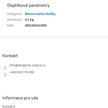
Doplňkové parametry
Kategorie
:
Menstruační vložky
Hmotnost
:
0.3 kg
EAN
:
8001841913803
Z
á
p
a
Kontakt
t
info
@
drogerie-vanura.cz
í
+420 602 378 900
Informace pro vás
Kontakty