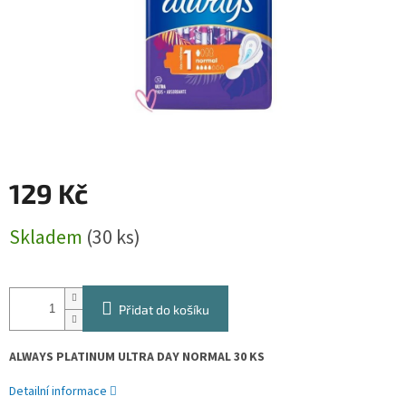
129 Kč
Měrná
Skladem
(30 ks)
cena:
Přidat do košíku
ALWAYS PLATINUM ULTRA DAY NORMAL 30 KS
Detailní informace