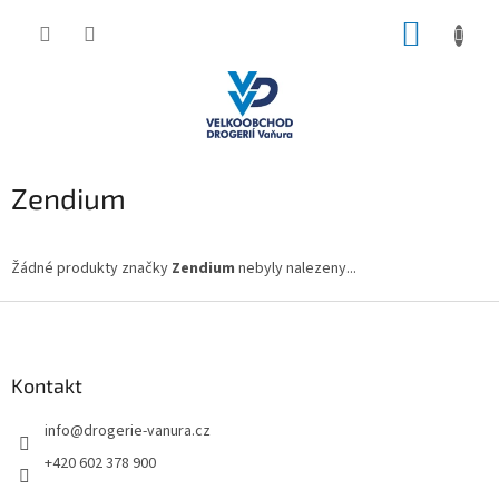
Přejít
NÁKUP
na
obsah
KOŠÍK
Zendium
Žádné produkty značky
Zendium
nebyly nalezeny...
Z
á
p
a
Kontakt
t
info
@
drogerie-vanura.cz
í
+420 602 378 900