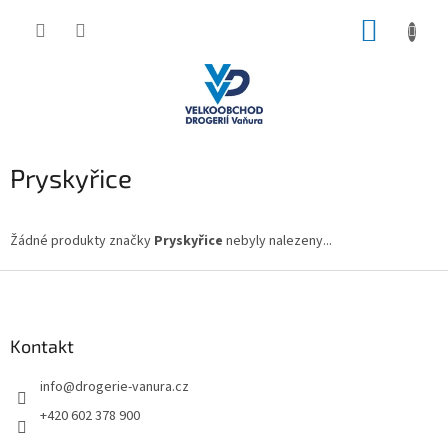
Přejít
NÁKUP
na
obsah
KOŠÍK
Pryskyřice
Žádné produkty značky
Pryskyřice
nebyly nalezeny...
Z
á
p
a
Kontakt
t
info
@
drogerie-vanura.cz
í
+420 602 378 900