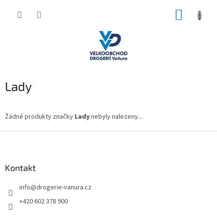
Přejít
NÁKUP
na
obsah
KOŠÍK
Lady
Žádné produkty značky
Lady
nebyly nalezeny...
Z
á
p
a
Kontakt
t
info
@
drogerie-vanura.cz
í
+420 602 378 900