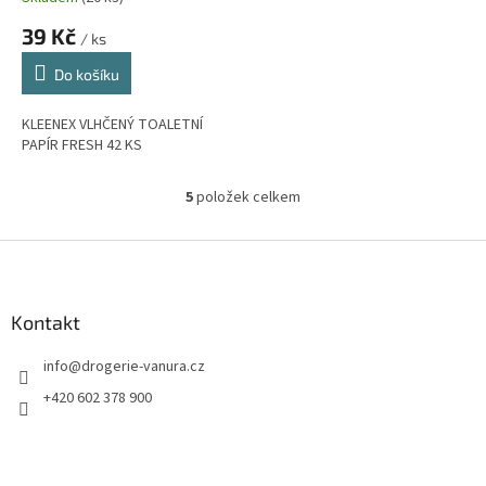
39 Kč
/ ks
Do košíku
KLEENEX VLHČENÝ TOALETNÍ
PAPÍR FRESH 42 KS
5
položek celkem
O
v
l
Z
á
á
d
p
a
a
Kontakt
c
t
í
info
@
drogerie-vanura.cz
í
p
r
+420 602 378 900
v
k
y
v