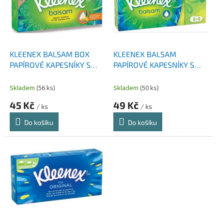
i
r
s
o
p
d
r
u
o
k
d
t
KLEENEX BALSAM BOX
KLEENEX BALSAM
u
ů
PAPÍROVÉ KAPESNÍKY S
PAPÍROVÉ KAPESNÍKY S
k
VÝTAŽKEM Z MĚSÍČKU
VÝTAŽKEM Z MĚSÍČKU
t
LÉKAŘSKÉHO 64 KS
LÉKAŘSKÉHO 8 KS
Skladem
(56 ks)
Skladem
(50 ks)
ů
45 Kč
49 Kč
/ ks
/ ks
Do košíku
Do košíku