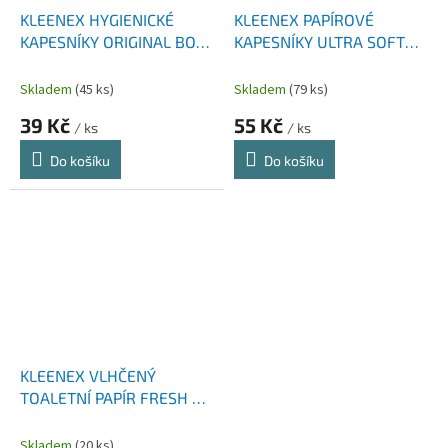
KLEENEX HYGIENICKÉ
KLEENEX PAPÍROVÉ
KAPESNÍKY ORIGINAL BOX
KAPESNÍKY ULTRA SOFT
72 KS
BOX 64 KS
Skladem
(45 ks)
Skladem
(79 ks)
39 Kč
55 Kč
/ ks
/ ks
Do košíku
Do košíku
KLEENEX VLHČENÝ
TOALETNÍ PAPÍR FRESH 42
KS
Skladem
(20 ks)