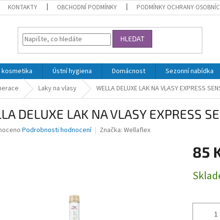
KONTAKTY
OBCHODNÍ PODMÍNKY
PODMÍNKY OCHRANY OSOBNÍC
HLEDAT
 kosmetika
Ústní hygiena
Domácnost
Sezonní nabídka
nerace
Laky na vlasy
WELLA DELUXE LAK NA VLASY EXPRESS SENSI
LA DELUXE LAK NA VLASY EXPRESS SEN
né
noceno
Podrobnosti hodnocení
Značka:
Wellaflex
ní
85 
u
Měrná
Skla
cena:
ek.