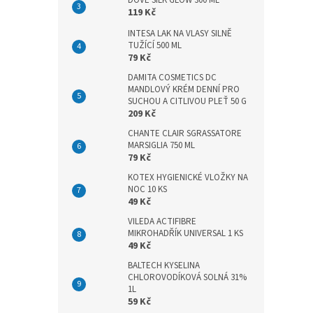
DOVE SILK GLOW 300 ML
n
119 Kč
e
l
INTESA LAK NA VLASY SILNĚ
TUŽÍCÍ 500 ML
79 Kč
DAMITA COSMETICS DC
MANDLOVÝ KRÉM DENNÍ PRO
SUCHOU A CITLIVOU PLEŤ 50 G
209 Kč
CHANTE CLAIR SGRASSATORE
MARSIGLIA 750 ML
79 Kč
KOTEX HYGIENICKÉ VLOŽKY NA
NOC 10 KS
49 Kč
VILEDA ACTIFIBRE
MIKROHADŘÍK UNIVERSAL 1 KS
49 Kč
BALTECH KYSELINA
CHLOROVODÍKOVÁ SOLNÁ 31%
1L
59 Kč