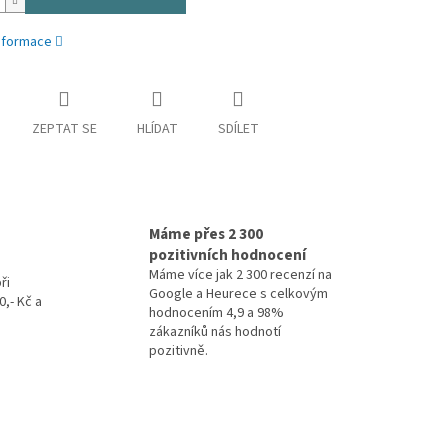
informace
ZEPTAT SE
HLÍDAT
SDÍLET
Máme přes 2 300
pozitivních hodnocení
Máme více jak 2 300 recenzí na
ři
Google a Heurece s celkovým
,- Kč a
hodnocením 4,9 a 98%
zákazníků nás hodnotí
pozitivně.