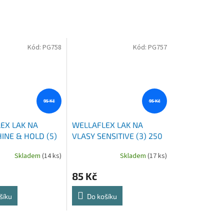
Kód:
PG758
Kód:
PG757
95 Kč
95 Kč
EX LAK NA
WELLAFLEX LAK NA
INE & HOLD (5)
VLASY SENSITIVE (3) 250
ML
Skladem
(14 ks)
Skladem
(17 ks)
85 Kč
šíku
Do košíku