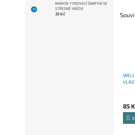
MARION TONOVACÍ ŠAMPON 58
STŘEDNĚ HNĚDÁ
Souvi
25 Kč
WELL
VLAS
(3) 2
85 K
D