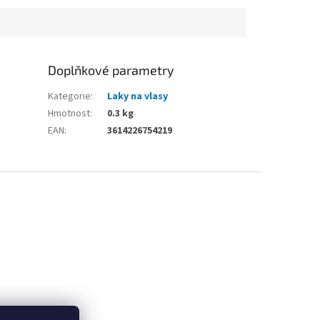
Doplňkové parametry
Kategorie
:
Laky na vlasy
Hmotnost
:
0.3 kg
EAN
:
3614226754219