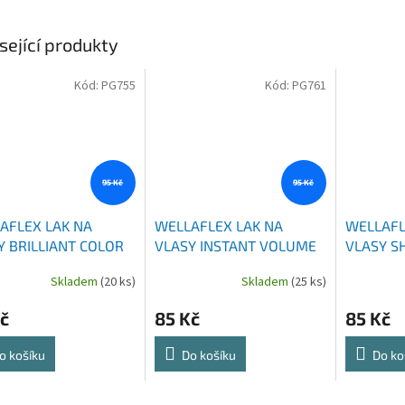
sející produkty
Kód:
PG755
Kód:
PG761
95 Kč
95 Kč
AFLEX LAK NA
WELLAFLEX LAK NA
WELLAFL
Y BRILLIANT COLOR
VLASY INSTANT VOLUME
VLASY SH
50 ML
250 ML
250 ML
Skladem
(20 ks)
Skladem
(25 ks)
č
85 Kč
85 Kč
o košíku
Do košíku
Do ko