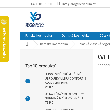
Přejít
+420 602 378 900
info@drogerie-vanura.cz
na
obsah
Pánská kosmetika
Dámská kosmetika
Dětská
Domů
Dámská kosmetika
Dámská vlasová rege
P
WEL
o
s
Průměr
Neohod
Top 10 produktů
t
hodnoce
r
produkt
HUGGIES DĚTSKÉ VLHČENÉ
a
UBROUSKY ULTRA COMFORT S
je
ALOE VERA 56 KS
0,0
n
29 Kč
z
n
5
ÚSTAV LÉKAŘSKÉ KOSMETIKY
í
hvězdič
NORKOVÝ KRÉM VÝŽIVNÝ 33 G
p
75 Kč
a