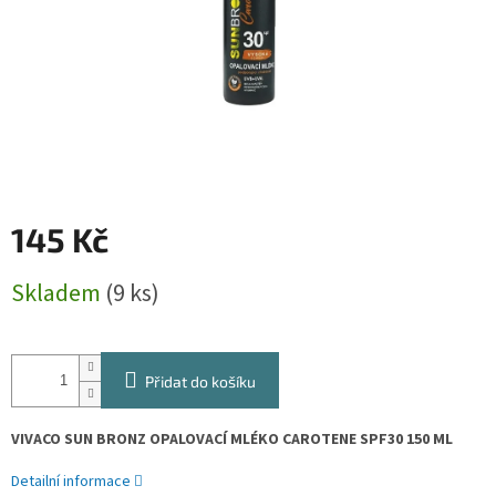
145 Kč
Měrná
Skladem
(9 ks)
cena:
Přidat do košíku
VIVACO SUN BRONZ OPALOVACÍ MLÉKO CAROTENE SPF30 150 ML
Detailní informace