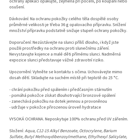
ochrany aplikaci opakujte, zejména při pocení, po koupání nebo
osušení.
Dávkování: Na ochranu pokožky celého těla dospělé osoby
průměrné velikosti je třeba 36 g opalovacího přípravku. Snížení
množství přípravku podstatně snižuje stupeň ochrany pokožky.
Doporučení: Nezústávejte na slunci příliš dlouho, i když jste
použili prostředky na ochranu proti slunečnímu záření.
Nevystavujte kojence a malé děti přímému slunci. Nadměrná
expozice slunci představuje vážné zdravotní riziko.
Upozornění: Vyhněte se kontaktu s očima. Uchovávejte mimo
dosah dětí. Skladujte na suchém místě při teplotě do 25 °C.
- chrání pokožku před spálením i předčasným stárnutím
- pomáhá pokožce získat dlouhotrvající bronzové opálení
- zanechává pokožku na dotek jemnou a provoněnou
- udržuje v pokožce přirozenou úroveň hydratace
VYSOKÁ OCHRANA. Neposkytuje 100% ochranu před UV zářením.
Složení:
Aqua, C12-15 Alkyl Benzoate, Octocrylene, Barium
Sulfate, Butyl Methoxydibenzoylmethane, Ethylhexyl Salicylate,