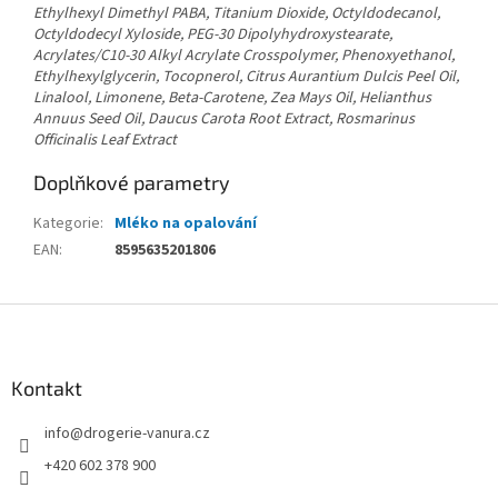
Ethylhexyl Dimethyl PABA, Titanium Dioxide, Octyldodecanol,
Octyldodecyl Xyloside, PEG-30 Dipolyhydroxystearate,
Acrylates/C10-30 Alkyl Acrylate Crosspolymer, Phenoxyethanol,
Ethylhexylglycerin, Tocopnerol, Citrus Aurantium Dulcis Peel Oil,
Linalool, Limonene, Beta-Carotene, Zea Mays Oil, Helianthus
Annuus Seed Oil, Daucus Carota Root Extract, Rosmarinus
Officinalis Leaf Extract
Doplňkové parametry
Kategorie
:
Mléko na opalování
EAN
:
8595635201806
Z
á
p
a
Kontakt
t
info
@
drogerie-vanura.cz
í
+420 602 378 900