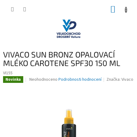
Přejít
NÁKUP
na
obsah
KOŠÍK
VIVACO SUN BRONZ OPALOVACÍ
MLÉKO CAROTENE SPF30 150 ML
VI155
Průměrné
Neohodnoceno
Podrobnosti hodnocení
Značka:
Vivaco
Novinka
hodnocení
produktu
je
0,0
z
5
hvězdiček.