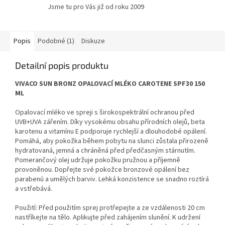
Jsme tu pro Vás již od roku 2009
Popis
Podobné (1)
Diskuze
Detailní popis produktu
VIVACO SUN BRONZ OPALOVACÍ MLÉKO CAROTENE SPF30 150
ML
Opalovací mléko ve spreji s širokospektrální ochranou před
UVB+UVA zářením. Díky vysokému obsahu přírodních olejů, beta
karotenu a vitamínu E podporuje rychlejší a dlouhodobé opálení.
Pomáhá, aby pokožka během pobytu na slunci zůstala přirozeně
hydratovaná, jemná a chráněná před předčasným stárnutím.
Pomerančový olej udržuje pokožku pružnou a příjemně
provoněnou. Dopřejte své pokožce bronzové opálení bez
parabenú a umělých barviv. Lehká konzistence se snadno roztírá
a vstřebává.
Použití: Před použitím sprej protřepejte a ze vzdálenosti 20 cm
nastříkejte na tělo. Aplikujte před zahájením slunění. K udržení