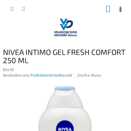
Přejít
NÁKUP
na
obsah
KOŠÍK
NIVEA INTIMO GEL FRESH COMFORT
250 ML
BA149
Průměrné
Neohodnoceno
Podrobnosti hodnocení
Značka:
Nivea
hodnocení
produktu
je
0,0
z
5
hvězdiček.