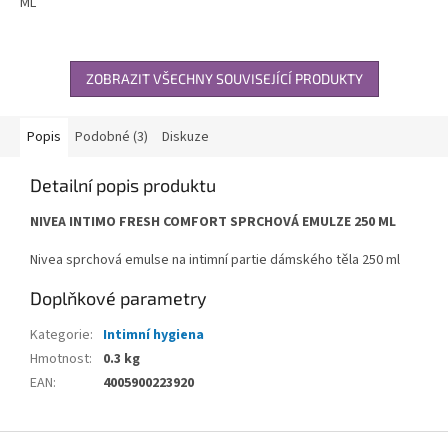
ML
ZOBRAZIT VŠECHNY SOUVISEJÍCÍ PRODUKTY
Popis
Podobné (3)
Diskuze
Detailní popis produktu
NIVEA INTIMO FRESH COMFORT SPRCHOVÁ EMULZE 250 ML
Nivea sprchová emulse na intimní partie dámského těla 250 ml
Doplňkové parametry
Kategorie
:
Intimní hygiena
Hmotnost
:
0.3 kg
EAN
:
4005900223920
Z