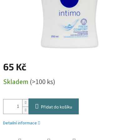
65 Kč
Měrná
Skladem
(>100 ks)
cena:
Přidat do košíku
Detailní informace