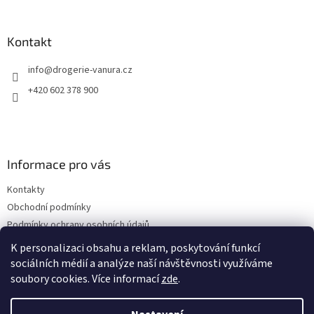
á
p
a
Kontakt
t
info
@
drogerie-vanura.cz
í
+420 602 378 900
Informace pro vás
Kontakty
Obchodní podmínky
Podmínky ochrany osobních údajů
Dodací a platební podmínky
K personalizaci obsahu a reklam, poskytování funkcí
sociálních médií a analýze naší návštěvnosti využíváme
soubory cookies. Více informací
zde
.
Vytvořil Shoptet