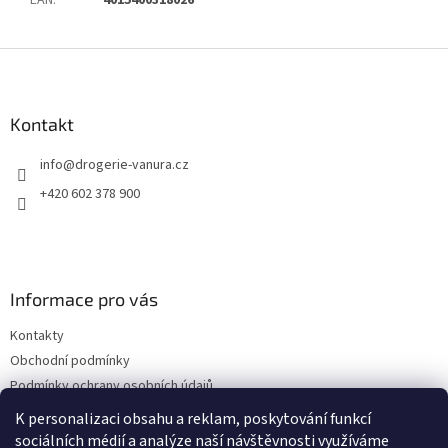
Z
á
p
a
Kontakt
t
info
@
drogerie-vanura.cz
í
+420 602 378 900
Informace pro vás
Kontakty
Obchodní podmínky
Podmínky ochrany osobních údajů
Dodací a platební podmínky
K personalizaci obsahu a reklam, poskytování funkcí
sociálních médií a analýze naší návštěvnosti využíváme