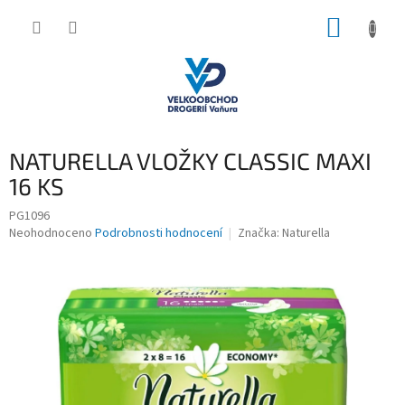
Přejít
NÁKUP
na
obsah
KOŠÍK
NATURELLA VLOŽKY CLASSIC MAXI
16 KS
PG1096
Průměrné
Neohodnoceno
Podrobnosti hodnocení
Značka:
Naturella
hodnocení
produktu
je
0,0
z
5
hvězdiček.