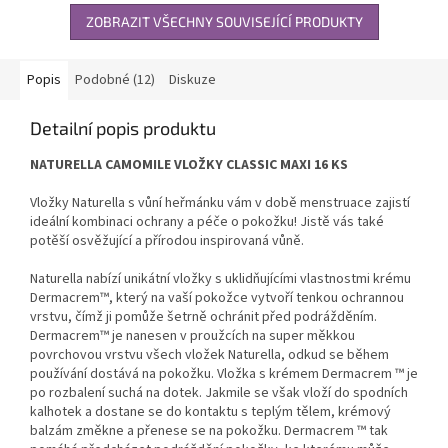
ZOBRAZIT VŠECHNY SOUVISEJÍCÍ PRODUKTY
Popis
Podobné (12)
Diskuze
Detailní popis produktu
NATURELLA CAMOMILE VLOŽKY CLASSIC MAXI 16 KS
Vložky Naturella s vůní heřmánku vám v době menstruace zajistí
ideální kombinaci ochrany a péče o pokožku! Jistě vás také
potěší osvěžující a přírodou inspirovaná vůně.
Naturella nabízí unikátní vložky s uklidňujícími vlastnostmi krému
Dermacrem™, který na vaší pokožce vytvoří tenkou ochrannou
vrstvu, čímž ji pomůže šetrně ochránit před podrážděním.
Dermacrem™ je nanesen v proužcích na super měkkou
povrchovou vrstvu všech vložek Naturella, odkud se během
používání dostává na pokožku. Vložka s krémem Dermacrem ™ je
po rozbalení suchá na dotek. Jakmile se však vloží do spodních
kalhotek a dostane se do kontaktu s teplým tělem, krémový
balzám změkne a přenese se na pokožku. Dermacrem ™ tak