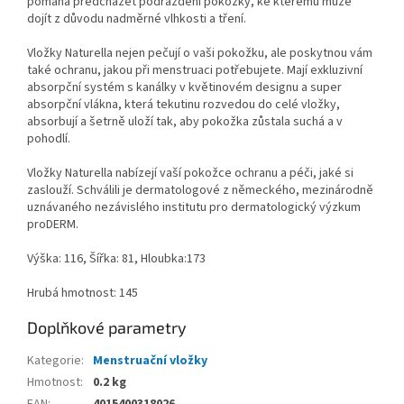
pomáhá předcházet podráždění pokožky, ke kterému může
dojít z důvodu nadměrné vlhkosti a tření.
Vložky Naturella nejen pečují o vaši pokožku, ale poskytnou vám
také ochranu, jakou při menstruaci potřebujete. Mají exkluzivní
absorpční systém s kanálky v květinovém designu a super
absorpční vlákna, která tekutinu rozvedou do celé vložky,
absorbují a šetrně uloží tak, aby pokožka zůstala suchá a v
pohodlí.
Vložky Naturella nabízejí vaší pokožce ochranu a péči, jaké si
zaslouží. Schválili je dermatologové z německého, mezinárodně
uznávaného nezávislého institutu pro dermatologický výzkum
proDERM.
Výška: 116, Šířka: 81, Hloubka:173
Hrubá hmotnost: 145
Doplňkové parametry
Kategorie
:
Menstruační vložky
Hmotnost
:
0.2 kg
EAN
:
4015400318026