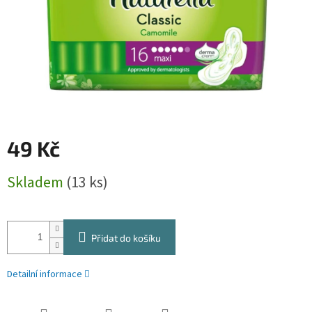
49 Kč
Měrná
Skladem
(13 ks)
cena:
Přidat do košíku
Detailní informace