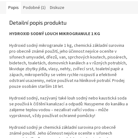
Popis
Podobné (1)
Diskuze
Detailní popis produktu
HYDROXID SODNÝ LOUCH MIKROGRANULE 1 KG
Hydroxid sodný mikrogranule 1 kg, chemická základní surovina
pro obecně známé použití, jeho účinnost nejvíce oceníte v
sifonech umyvadel, dřezů, van, sprchových koutech, pisoárech,
bidetech, toaletách, domovních kanálech a v různých potrubích,
likviduje zbytky jídla, vlasy, nehty, zvířecí srst, toaletní papír a
zápach, mikroperličky se velmi rychle rozpustí a efektivně
odstraní usazeniny, nelze používat na hliníkové potrubí. Prodej
pouze osobám starším 18 let.
Hydroxid sodný, nazývaný také louh sodný nebo kaustická soda
se používá k čištění kanalizací a odpadů: Nasypeme do kanálku a
zalijeme teplou vodou – nezalívat vařící vodou – může
vyprsknout, vždy používat ochranné pomůcky!
Hydroxid sodný je chemická základní surovina pro obecně
známé použití. Jeho účinnost nejvíce oceníte v sifonech