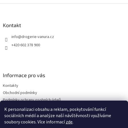
Z
á
p
a
Kontakt
t
info
@
drogerie-vanura.cz
í
+420 602 378 900
Informace pro vás
Kontakty
Obchodní podmínky
Podmínky ochrany osobních údajů
Dodací a platební podmínky
K personalizaci obsahu a reklam, poskytování funkcí
sociálních médií a analýze naší návštěvnosti využíváme
soubory cookies. Více informací
zde
.