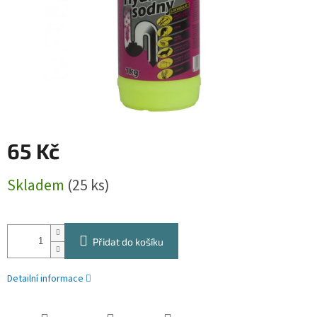
65 Kč
Měrná
Skladem
(25 ks)
cena:
Přidat do košíku
Detailní informace