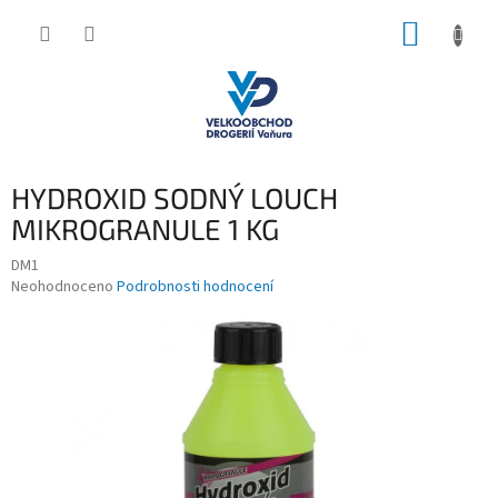
Přejít
NÁKUP
na
obsah
KOŠÍK
HYDROXID SODNÝ LOUCH
MIKROGRANULE 1 KG
DM1
Průměrné
Neohodnoceno
Podrobnosti hodnocení
hodnocení
produktu
je
0,0
z
5
hvězdiček.