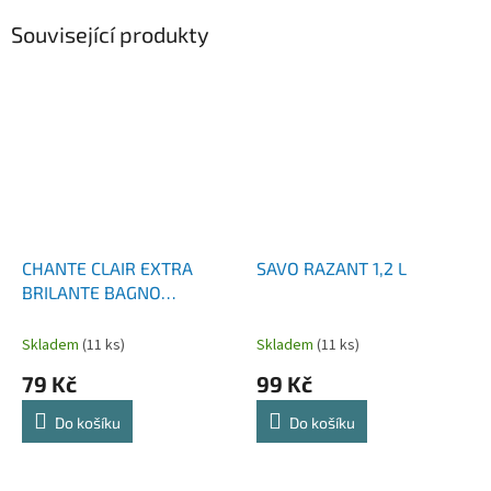
Související produkty
CHANTE CLAIR EXTRA
SAVO RAZANT 1,2 L
BRILANTE BAGNO
KOUPELNOVÝ ČISTIČ 625
ML
Skladem
(11 ks)
Skladem
(11 ks)
79 Kč
99 Kč
Do košíku
Do košíku