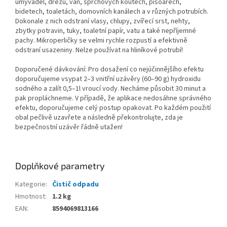
umyvadel, dřezů, van, sprchových koutech, pisoárech,
bidetech, toaletách, domovních kanálech a v různých potrubích.
Dokonale z nich odstraní vlasy, chlupy, zvířecí srst, nehty,
zbytky potravin, tuky, toaletní papír, vatu a také nepříjemné
pachy. Mikroperličky se velmi rychle rozpustí a efektivně
odstraní usazeniny. Nelze používat na hliníkové potrubí!
Doporučené dávkování: Pro dosažení co nejúčinnějšího efektu
doporučujeme vsypat 2–3 vnitřní uzávěry (60–90 g) hydroxidu
sodného a zalít 0,5–1l vroucí vody. Necháme působit 30 minut a
pak propláchneme. V případě, že aplikace nedosáhne správného
efektu, doporučujeme celý postup opakovat. Po každém použití
obal pečlivě uzavřete a následně překontrolujte, zda je
bezpečnostní uzávěr řádně utažen!
Doplňkové parametry
Kategorie
:
Čistič odpadu
Hmotnost
:
1.2 kg
EAN
:
8594069813166