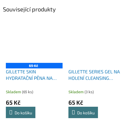
Související produkty
69 Kč
GILLETTE SKIN
GILLETTE SERIES GEL NA
HYDRATAČNÍ PĚNA NA
HOLENÍ CLEANSING
HOLENÍ 240 ML
CHARCOAL 200 ML NEW
Skladem
(65 ks)
Skladem
(3 ks)
65 Kč
65 Kč
Do košíku
Do košíku