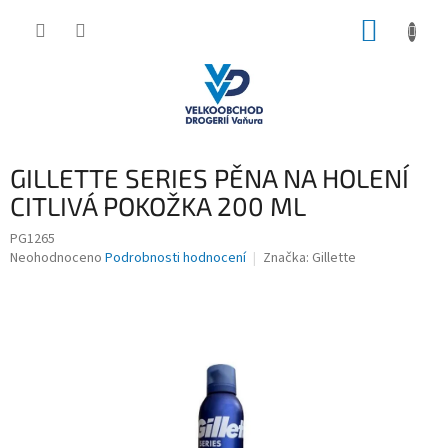
Přejít
NÁKUP
na
obsah
KOŠÍK
GILLETTE SERIES PĚNA NA HOLENÍ
CITLIVÁ POKOŽKA 200 ML
PG1265
Průměrné
Neohodnoceno
Podrobnosti hodnocení
Značka:
Gillette
hodnocení
produktu
je
0,0
z
5
hvězdiček.