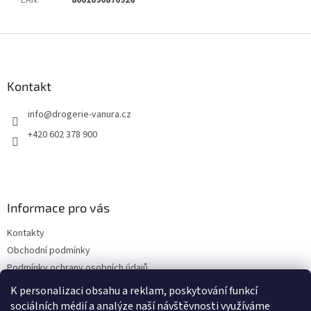
Z
á
p
a
Kontakt
t
info
@
drogerie-vanura.cz
í
+420 602 378 900
Informace pro vás
Kontakty
Obchodní podmínky
Podmínky ochrany osobních údajů
Dodací a platební podmínky
K personalizaci obsahu a reklam, poskytování funkcí
sociálních médií a analýze naší návštěvnosti využíváme