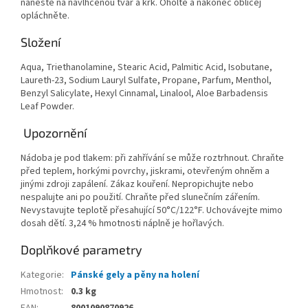
naneste na navlhčenou tvář a krk. Oholte a nakonec obličej
opláchněte.
Složení
Aqua, Triethanolamine, Stearic Acid, Palmitic Acid, Isobutane,
Laureth-23, Sodium Lauryl Sulfate, Propane, Parfum, Menthol,
Benzyl Salicylate, Hexyl Cinnamal, Linalool, Aloe Barbadensis
Leaf Powder.
Upozornění
Nádoba je pod tlakem: při zahřívání se může roztrhnout. Chraňte
před teplem, horkými povrchy, jiskrami, otevřeným ohněm a
jinými zdroji zapálení. Zákaz kouření. Nepropichujte nebo
nespalujte ani po použití. Chraňte před slunečním zářením.
Nevystavujte teplotě přesahující 50°C/122°F. Uchovávejte mimo
dosah dětí. 3,24 % hmotnosti náplně je hořlavých.
Doplňkové parametry
Kategorie
:
Pánské gely a pěny na holení
Hmotnost
:
0.3 kg
EAN
:
8001090870926