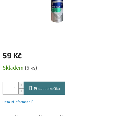
59 Kč
Měrná
Skladem
(6 ks)
cena:
Přidat do košíku
Detailní informace