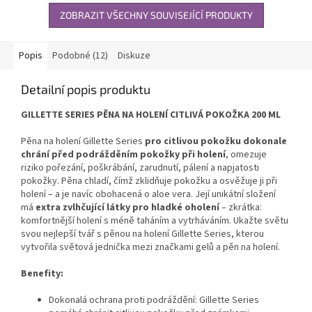
ZOBRAZIT VŠECHNY SOUVISEJÍCÍ PRODUKTY
Popis
Podobné (12)
Diskuze
Detailní popis produktu
GILLETTE SERIES PĚNA NA HOLENÍ CITLIVÁ POKOŽKA 200 ML
Pěna na holení Gillette Series
pro citlivou pokožku dokonale
chrání před podrážděním pokožky při holení
, omezuje
riziko pořezání, poškrábání, zarudnutí, pálení a napjatosti
pokožky. Pěna chladí, čímž zklidňuje pokožku a osvěžuje ji při
holení – a je navíc obohacená o aloe vera. Její unikátní složení
má
extra zvlhčující látky pro hladké oholení
– zkrátka:
komfortnější holení s méně taháním a vytrháváním. Ukažte světu
svou nejlepší tvář s pěnou na holení Gillette Series, kterou
vytvořila světová jednička mezi značkami gelů a pěn na holení.
Benefity:
Dokonalá ochrana proti podráždění: Gillette Series