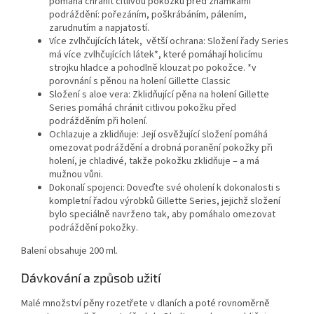
pomáhá chránit citlivou pokožku před známkami
podráždění: pořezáním, poškrábáním, pálením,
zarudnutím a napjatostí.
Více zvlhčujících látek, větší ochrana: Složení řady Series
má více zvlhčujících látek*, které pomáhají holicímu
strojku hladce a pohodlně klouzat po pokožce. *v
porovnání s pěnou na holení Gillette Classic
Složení s aloe vera: Zklidňující pěna na holení Gillette
Series pomáhá chránit citlivou pokožku před
podrážděním při holení.
Ochlazuje a zklidňuje: Její osvěžující složení pomáhá
omezovat podráždění a drobná poranění pokožky při
holení, je chladivé, takže pokožku zklidňuje – a má
mužnou vůni.
Dokonalí spojenci: Doveďte své oholení k dokonalosti s
kompletní řadou výrobků Gillette Series, jejichž složení
bylo speciálně navrženo tak, aby pomáhalo omezovat
podráždění pokožky.
Balení obsahuje 200 ml.
Dávkování a způsob užití
Malé množství pěny rozetřete v dlaních a poté rovnoměrně