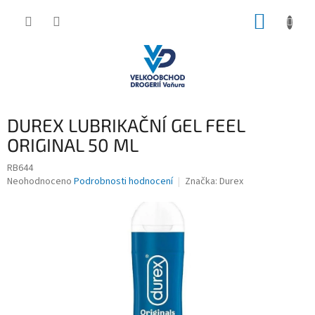
Přejít
NÁKUP
na
obsah
KOŠÍK
DUREX LUBRIKAČNÍ GEL FEEL
ORIGINAL 50 ML
RB644
Průměrné
Neohodnoceno
Podrobnosti hodnocení
Značka:
Durex
hodnocení
produktu
je
0,0
z
5
hvězdiček.