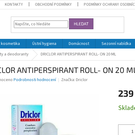
KONTAKTY
OBCHODNÍ PODMÍNKY
PODMÍNKY OCHRANY OSOBNÍC
HLEDAT
 kosmetika
Ústní hygiena
Domácnost
Sezonní nabídka
ty a deodoranty
DRICLOR ANTIPERSPIRANT ROLL- ON 20 ML
CLOR ANTIPERSPIRANT ROLL- ON 20 M
né
noceno
Podrobnosti hodnocení
Značka:
Driclor
ní
239
u
Měrná
Skla
cena:
ek.