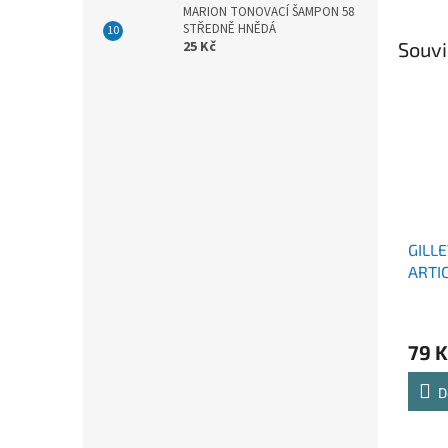
MARION TONOVACÍ ŠAMPON 58
STŘEDNĚ HNĚDÁ
Souvi
25 Kč
GILL
ARTIC
79 K
D