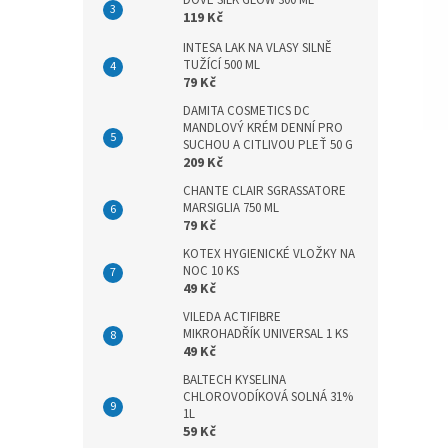
DOVE SILK GLOW 300 ML
n
119 Kč
e
l
INTESA LAK NA VLASY SILNĚ
TUŽÍCÍ 500 ML
79 Kč
DAMITA COSMETICS DC
MANDLOVÝ KRÉM DENNÍ PRO
SUCHOU A CITLIVOU PLEŤ 50 G
209 Kč
CHANTE CLAIR SGRASSATORE
MARSIGLIA 750 ML
79 Kč
KOTEX HYGIENICKÉ VLOŽKY NA
NOC 10 KS
49 Kč
VILEDA ACTIFIBRE
MIKROHADŘÍK UNIVERSAL 1 KS
49 Kč
BALTECH KYSELINA
CHLOROVODÍKOVÁ SOLNÁ 31%
1L
59 Kč