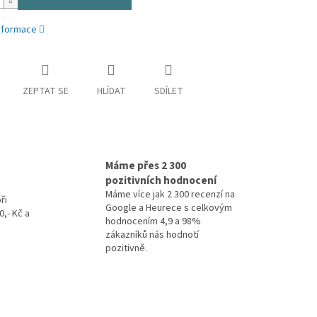
informace
ZEPTAT SE
HLÍDAT
SDÍLET
Máme přes 2 300
pozitivních hodnocení
Máme více jak 2 300 recenzí na
ři
Google a Heurece s celkovým
,- Kč a
hodnocením 4,9 a 98%
zákazníků nás hodnotí
pozitivně.