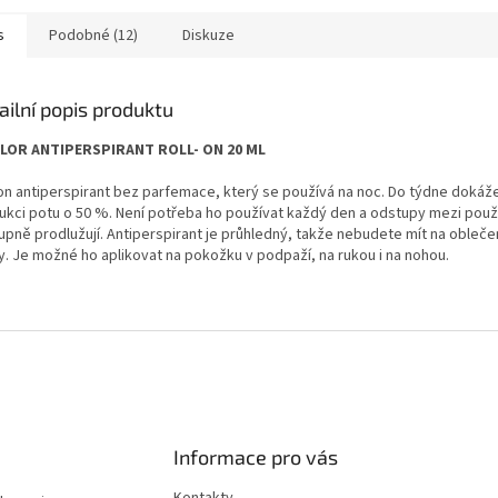
s
Podobné (12)
Diskuze
ailní popis produktu
LOR ANTIPERSPIRANT ROLL- ON 20 ML
-on antiperspirant bez parfemace, který se používá na noc. Do týdne dokáže
ukci potu o 50 %. Není potřeba ho používat každý den a odstupy mezi použ
upně prodlužují. Antiperspirant je průhledný, takže nebudete mít na oblečen
y. Je možné ho aplikovat na pokožku v podpaží, na rukou i na nohou.
Informace pro vás
Kontakty