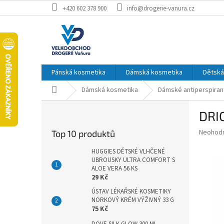
Přejít
+420 602 378 900
info@drogerie-vanura.cz
na
obsah
Pánská kosmetika
Dámská kosmetika
Dětská
Domů
Dámská kosmetika
Dámské antiperspiran
P
DRI
o
s
Průměr
Neohod
Top 10 produktů
t
hodnoce
r
produkt
HUGGIES DĚTSKÉ VLHČENÉ
a
UBROUSKY ULTRA COMFORT S
je
ALOE VERA 56 KS
0,0
n
29 Kč
z
n
5
ÚSTAV LÉKAŘSKÉ KOSMETIKY
í
hvězdič
NORKOVÝ KRÉM VÝŽIVNÝ 33 G
p
75 Kč
a