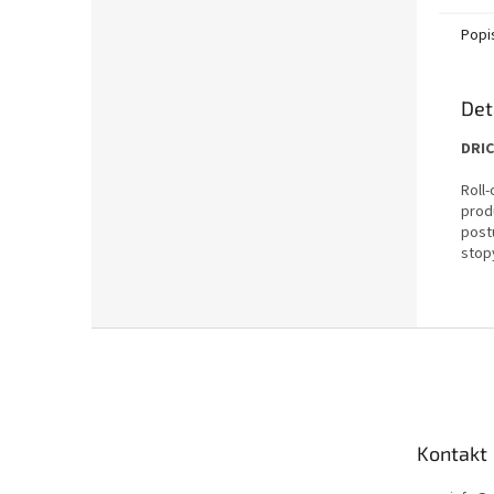
Popi
Det
DRIC
Roll
prod
post
stop
Z
á
p
a
t
Kontakt
í