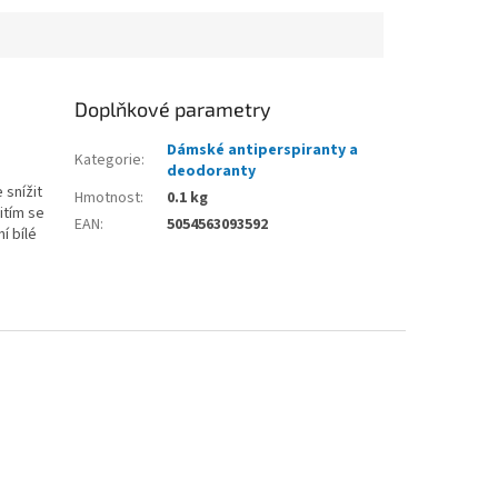
Doplňkové parametry
Dámské antiperspiranty a
Kategorie
:
deodoranty
 snížit
Hmotnost
:
0.1 kg
itím se
EAN
:
5054563093592
í bílé