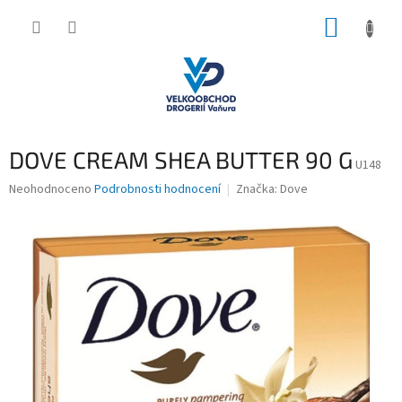
Přejít
NÁKUP
na
obsah
KOŠÍK
DOVE CREAM SHEA BUTTER 90 G
U148
Průměrné
Neohodnoceno
Podrobnosti hodnocení
Značka:
Dove
hodnocení
produktu
je
0,0
z
5
hvězdiček.