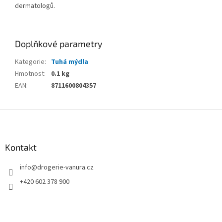
dermatologů.
Doplňkové parametry
Kategorie
:
Tuhá mýdla
Hmotnost
:
0.1 kg
EAN
:
8711600804357
Z
á
p
a
Kontakt
t
info
@
drogerie-vanura.cz
í
+420 602 378 900