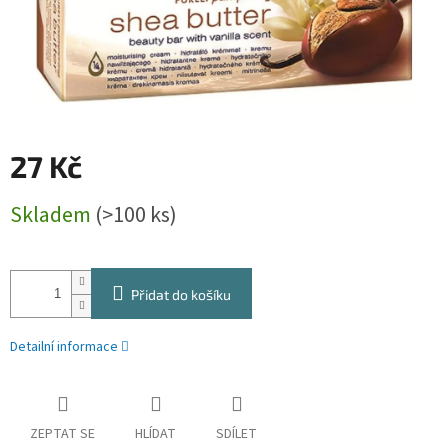
27 Kč
Měrná
Skladem
(>100 ks)
cena:
Přidat do košíku
Detailní informace
ZEPTAT SE
HLÍDAT
SDÍLET