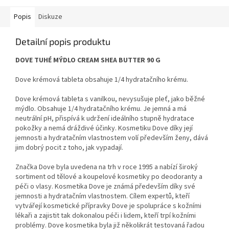
Popis
Diskuze
Detailní popis produktu
DOVE TUHÉ MÝDLO CREAM SHEA BUTTER 90 G
Dove krémová tableta obsahuje 1/4 hydratačního krému.
Dove krémová tableta s vanilkou, nevysušuje pleť, jako běžné
mýdlo. Obsahuje 1/4 hydratačního krému. Je jemná a má
neutrální pH, přispívá k udržení ideálního stupně hydratace
pokožky a nemá dráždivé účinky. Kosmetiku Dove díky její
jemnosti a hydratačním vlastnostem volí především ženy, dává
jim dobrý pocit z toho, jak vypadají.
Značka Dove byla uvedena na trh v roce 1995 a nabízí široký
sortiment od tělové a koupelové kosmetiky po deodoranty a
péči o vlasy. Kosmetika Dove je známá především díky své
jemnosti a hydratačním vlastnostem. Cílem expertů, kteří
vytvářejí kosmetické přípravky Dove je spolupráce s kožními
lékaři a zajistit tak dokonalou péči i lidem, kteří trpí kožními
problémy. Dove kosmetika byla již několikrát testovaná řadou