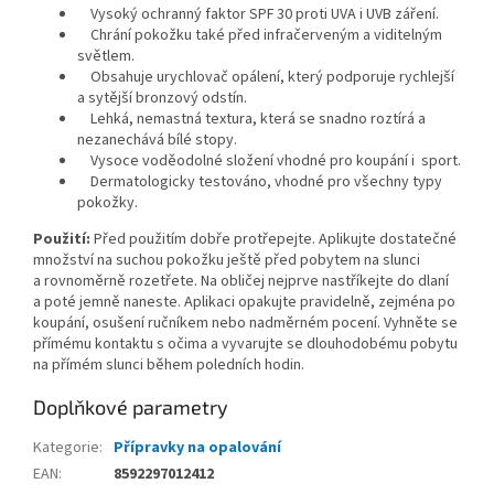
Vysoký ochranný faktor SPF 30 proti UVA i UVB záření.
Chrání pokožku také před infračerveným a viditelným
světlem.
Obsahuje urychlovač opálení, který podporuje rychlejší
a sytější bronzový odstín.
Lehká, nemastná textura, která se snadno roztírá a
nezanechává bílé stopy.
Vysoce voděodolné složení vhodné pro koupání i sport.
Dermatologicky testováno, vhodné pro všechny typy
pokožky.
Použití:
Před použitím dobře protřepejte. Aplikujte dostatečné
množství na suchou pokožku ještě před pobytem na slunci
a rovnoměrně rozetřete. Na obličej nejprve nastříkejte do dlaní
a poté jemně naneste. Aplikaci opakujte pravidelně, zejména po
koupání, osušení ručníkem nebo nadměrném pocení. Vyhněte se
přímému kontaktu s očima a vyvarujte se dlouhodobému pobytu
na přímém slunci během poledních hodin.
Doplňkové parametry
Kategorie
:
Přípravky na opalování
EAN
:
8592297012412