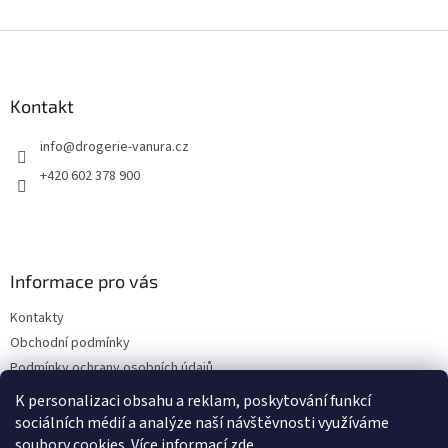
Z
á
p
a
Kontakt
t
info
@
drogerie-vanura.cz
í
+420 602 378 900
Informace pro vás
Kontakty
Obchodní podmínky
Podmínky ochrany osobních údajů
Dodací a platební podmínky
K personalizaci obsahu a reklam, poskytování funkcí
sociálních médií a analýze naší návštěvnosti využíváme
soubory cookies. Více informací
zde
.