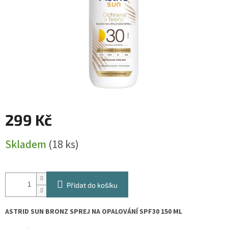
299 Kč
Měrná
Skladem
(18 ks)
cena:
Přidat do košíku
ASTRID SUN BRONZ SPREJ NA OPALOVÁNÍ SPF30 150 ML