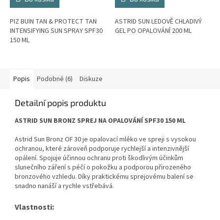
PIZ BUIN TAN & PROTECT TAN
ASTRID SUN LEDOVĚ CHLADIVÝ
INTENSIFYING SUN SPRAY SPF30
GEL PO OPALOVÁNÍ 200 ML
150 ML
Popis
Podobné (6)
Diskuze
Detailní popis produktu
ASTRID SUN BRONZ SPREJ NA OPALOVÁNÍ SPF30 150 ML
Astrid Sun Bronz OF 30 je opalovací mléko ve spreji s vysokou
ochranou, které zároveň podporuje rychlejší a intenzivnější
opálení. Spojuje účinnou ochranu proti škodlivým účinkům
slunečního záření s péčí o pokožku a podporou přirozeného
bronzového vzhledu. Díky praktickému sprejovému balení se
snadno nanáší a rychle vstřebává.
Vlastnosti: