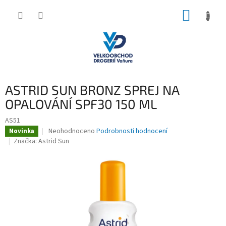
Přejít
NÁKUP
na
obsah
KOŠÍK
ASTRID SUN BRONZ SPREJ NA
OPALOVÁNÍ SPF30 150 ML
AS51
Průměrné
Neohodnoceno
Podrobnosti hodnocení
Novinka
hodnocení
Značka:
Astrid Sun
produktu
je
0,0
z
5
hvězdiček.