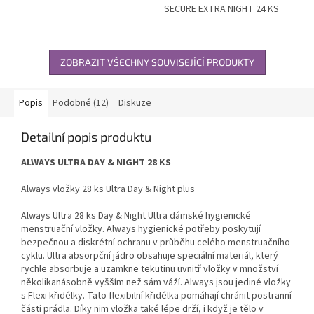
SECURE EXTRA NIGHT 24 KS
ZOBRAZIT VŠECHNY SOUVISEJÍCÍ PRODUKTY
Popis
Podobné (12)
Diskuze
Detailní popis produktu
ALWAYS ULTRA DAY & NIGHT 28 KS
Always vložky 28 ks Ultra Day & Night plus
Always Ultra 28 ks Day & Night Ultra dámské hygienické
menstruační vložky. Always hygienické potřeby poskytují
bezpečnou a diskrétní ochranu v průběhu celého menstruačního
cyklu. Ultra absorpční jádro obsahuje speciální materiál, který
rychle absorbuje a uzamkne tekutinu uvnitř vložky v množství
několikanásobně vyšším než sám váží. Always jsou jediné vložky
s Flexi křidélky. Tato flexibilní křidélka pomáhají chránit postranní
části prádla. Díky nim vložka také lépe drží, i když je tělo v