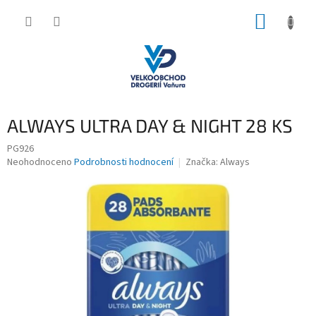
Přejít
NÁKUP
na
obsah
KOŠÍK
ALWAYS ULTRA DAY & NIGHT 28 KS
PG926
Průměrné
Neohodnoceno
Podrobnosti hodnocení
Značka:
Always
hodnocení
produktu
je
0,0
z
5
hvězdiček.