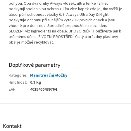
pohybu. Oba dva druhy Always vložek, ultra tenké i silné,
poskytují spolehlivou ochranu. Čím více kapek zde je, tím vyšší je
absorpční schopnost vložky 6/8. Always Ultra Day & Night
poskytuje ochranu při silnějším výtoku v prvních dnech a jsou
vhodné pro den i noc. Speciálně pro použití na noc i den.
SLOŽENÍ: viz Ingredients na obale. UPOZORNĚNÍ: Používejte jen k
určenému účelu. ŽIVOTNÍ PROSTŘEDÍ: Čistý a prázdný plastový
obal je možné recyklovat.
Doplňkové parametry
Kategorie
:
Menstruační vložky
Hmotnost
:
0.3 kg
EAN
:
4015400489764
Z
á
p
a
Kontakt