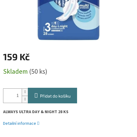
159 Kč
Měrná
Skladem
(50 ks)
cena:
Přidat do košíku
ALWAYS ULTRA DAY & NIGHT 28 KS
Detailní informace