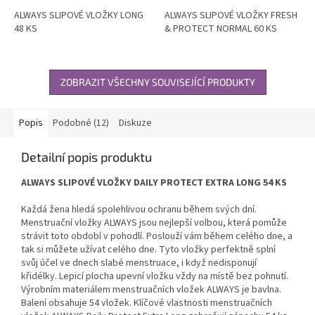
ALWAYS SLIPOVÉ VLOŽKY LONG
ALWAYS SLIPOVÉ VLOŽKY FRESH
48 KS
& PROTECT NORMAL 60 KS
ZOBRAZIT VŠECHNY SOUVISEJÍCÍ PRODUKTY
Popis
Podobné (12)
Diskuze
Detailní popis produktu
ALWAYS SLIPOVÉ VLOŽKY DAILY PROTECT EXTRA LONG 54 KS
Každá žena hledá spolehlivou ochranu během svých dní.
Menstruační vložky ALWAYS jsou nejlepší volbou, která pomůže
strávit toto období v pohodlí. Poslouží vám během celého dne, a
tak si můžete užívat celého dne. Tyto vložky perfektně splní
svůj účel ve dnech slabé menstruace, i když nedisponují
křidélky. Lepicí plocha upevní vložku vždy na místě bez pohnutí.
Výrobním materiálem menstruačních vložek ALWAYS je bavlna.
Balení obsahuje 54 vložek. Klíčové vlastnosti menstruačních