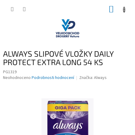
Přejít
NÁKUP
na
obsah
KOŠÍK
ALWAYS SLIPOVÉ VLOŽKY DAILY
PROTECT EXTRA LONG 54 KS
PG1319
Průměrné
Neohodnoceno
Podrobnosti hodnocení
Značka:
Always
hodnocení
produktu
je
0,0
z
5
hvězdiček.