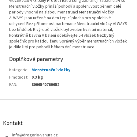
vložek ALWAYS Daily Protect Extra Long zabraňují zápachu 54 ks
Menstruační vložky přináší pohodlí a spolehlivost během celé
periody Vhodné na slabou menstruaci Menstruační vložky
ALWAYS jsou určené na den Lepicí plocha pro spolehlivé
uchycení Bez přítomnost parfemace Menstruační vložky ALWAYS
bez křidélek K výrobě vložek byl zvolen kvalitní materiál,
konkrétně bavlna V balení očekávejte 54 vložek Nezbytný
společník pro každou ženu Správný výběr menstruačních vložek
je důležitý pro pohodlí během dnů menstruace.
Doplňkové parametry
Kategorie
:
Menstruační vložky
Hmotnost
:
0.3 kg
EAN
:
8006540769652
Z
á
p
a
Kontakt
t
info
@
drogerie-vanura.cz
í