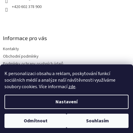
+420 602 378 900
Informace pro vás
Kontakty
Obchodní podmínky
Podmínky ochrany osobních údajů
Dodací a platební podmínky
K personalizaci obsahu a reklam, poskytování funkcí
sociálních médií a analýze naší návštěvnosti využíváme
soubory cookies. Více informací
zde
.
Vytvořil Shoptet
Nastavení
Copyright 2026
drogerie-vanura.cz
. Všechna práva vyhrazena.
Odmítnout
Souhlasím
Upravit nastavení cookies