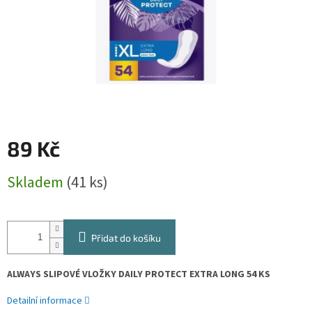
89 Kč
Měrná
Skladem
(41 ks)
cena:
Přidat do košíku
ALWAYS SLIPOVÉ VLOŽKY DAILY PROTECT EXTRA LONG 54 KS
Detailní informace