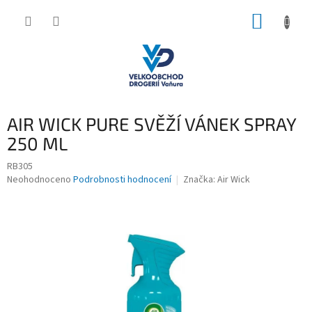
Přejít
NÁKUP
na
obsah
KOŠÍK
AIR WICK PURE SVĚŽÍ VÁNEK SPRAY
250 ML
RB305
Průměrné
Neohodnoceno
Podrobnosti hodnocení
Značka:
Air Wick
hodnocení
produktu
je
0,0
z
5
hvězdiček.