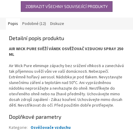
ZOBRAZIT VŠECHNY SOUVISEJÍCÍ PRODUKTY
Popis
Podobné (12)
Diskuze
Detailní popis produktu
AIR WICK PURE SVĚŽÍ VÁNEK OSVĚŽOVAČ VZDUCHU SPRAY 250
ML
Air Wick Pure eliminuje zápachy bez srážení vlhkosti a zanechává
tak příjemnou svěží vůni ve vaší domácnosti. Nebezpečí.
Extrémně hořlavý aerosol. Nádobka je pod tlakem. Nevystavujte
slunečnímu záření a teplotám nad 50°C. Ani vyprázdněnou
nádobku neprorážejte a nevhazujte do ohně. Nestříkejte do
otevřeného ohně nebo na žhavé předměty. Uchovávejte mimo
dosah zdrojů zapálení - Zákaz kouření. Uchovávejte mimo dosah
dětí. Nevstřikovat do očí. Před použitím dobře protřepejte.
Doplňkové parametry
Kategorie
:
Osvěžovače vzduchu