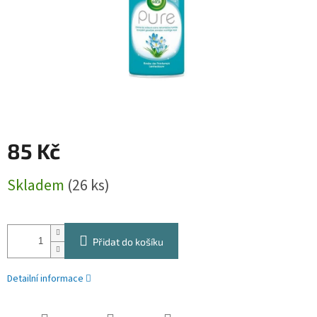
85 Kč
Měrná
Skladem
(26 ks)
cena:
Přidat do košíku
Detailní informace