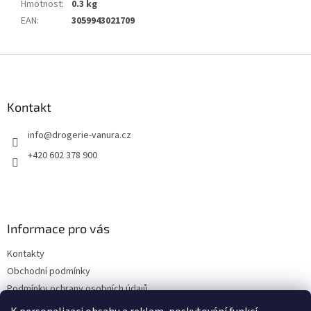
Hmotnost
:
0.3 kg
EAN
:
3059943021709
Z
á
p
a
Kontakt
t
info
@
drogerie-vanura.cz
í
+420 602 378 900
Informace pro vás
Kontakty
Obchodní podmínky
Podmínky ochrany osobních údajů
Dodací a platební podmínky