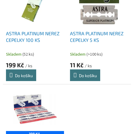
i
r
s
o
p
d
r
u
o
k
d
t
ASTRA PLATINUM NEREZ
ASTRA PLATINUM NEREZ
u
ů
CEPELKY 100 KS
CEPELKY 5 KS
k
t
Skladem
(52 ks)
Skladem
(>100 ks)
ů
199 Kč
11 Kč
/ ks
/ ks
Do košíku
Do košíku
198 Kč