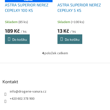
ASTRA SUPERIOR NEREZ
ASTRA SUPERIOR NEREZ
CEPELKY 100 KS
CEPELKY 5 KS
Skladem
(85 ks)
Skladem
(>100 ks)
189 Kč
13 Kč
/ ks
/ ks
Do košíku
Do košíku
4
položek celkem
O
v
l
Z
á
á
d
p
a
a
Kontakt
c
t
í
info
@
drogerie-vanura.cz
í
p
r
+420 602 378 900
v
k