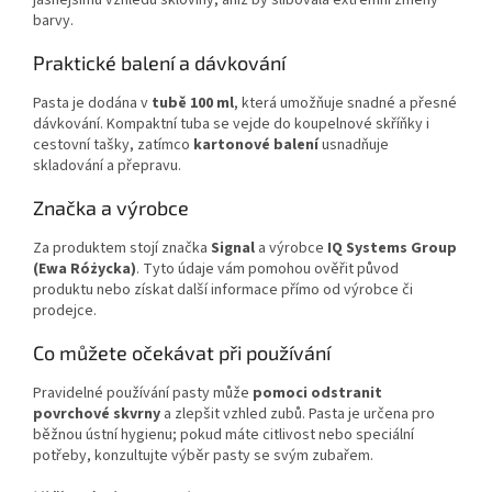
jasnějšímu vzhledu skloviny, aniž by slibovala extrémní změny
barvy.
Praktické balení a dávkování
Pasta je dodána v
tubě 100 ml
, která umožňuje snadné a přesné
dávkování. Kompaktní tuba se vejde do koupelnové skříňky i
cestovní tašky, zatímco
kartonové balení
usnadňuje
skladování a přepravu.
Značka a výrobce
Za produktem stojí značka
Signal
a výrobce
IQ Systems Group
(Ewa Różycka)
. Tyto údaje vám pomohou ověřit původ
produktu nebo získat další informace přímo od výrobce či
prodejce.
Co můžete očekávat při používání
Pravidelné používání pasty může
pomoci odstranit
povrchové skvrny
a zlepšit vzhled zubů. Pasta je určena pro
běžnou ústní hygienu; pokud máte citlivost nebo speciální
potřeby, konzultujte výběr pasty se svým zubařem.