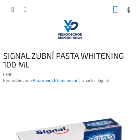
Přejít
NÁKUP
na
obsah
KOŠÍK
SIGNAL ZUBNÍ PASTA WHITENING
100 ML
U840
Průměrné
Neohodnoceno
Podrobnosti hodnocení
Značka:
Signal
hodnocení
produktu
je
0,0
z
5
hvězdiček.