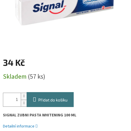
34 Kč
Měrná
Skladem
(57 ks)
cena:
Přidat do košíku
SIGNAL ZUBNI PASTA WHITENING 100 ML
Detailní informace