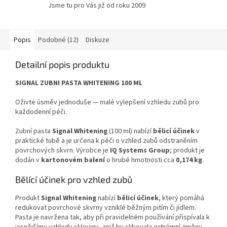
Jsme tu pro Vás již od roku 2009
Popis
Podobné (12)
Diskuze
Detailní popis produktu
SIGNAL ZUBNI PASTA WHITENING 100 ML
Oživte úsměv jednoduše — malé vylepšení vzhledu zubů pro
každodenní péči.
Zubní pasta
Signal Whitening
(100 ml) nabízí
bělicí účinek
v
praktické tubě a je určena k péči o vzhled zubů odstraněním
povrchových skvrn. Výrobce je
IQ Systems Group
; produkt je
dodán v
kartonovém balení
o hrubé hmotnosti cca
0,174 kg
.
Bělící účinek pro vzhled zubů
Produkt
Signal Whitening
nabízí
bělicí účinek
, který pomáhá
redukovat povrchové skvrny vzniklé běžným pitím či jídlem.
Pasta je navržena tak, aby při pravidelném používání přispívala k