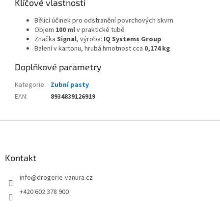
Klíčové vlastnosti
Bělicí účinek pro odstranění povrchových skvrn
Objem
100 ml
v praktické tubě
Značka
Signal
, výroba:
IQ Systems Group
Balení v kartonu, hrubá hmotnost cca
0,174 kg
Doplňkové parametry
Kategorie
:
Zubní pasty
EAN
:
8934839126919
Z
á
p
a
Kontakt
t
info
@
drogerie-vanura.cz
í
+420 602 378 900