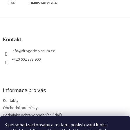
EAN
:
3600524029784
Z
á
p
a
Kontakt
t
info
@
drogerie-vanura.cz
í
+420 602 378 900
Informace pro vás
Kontakty
Obchodní podmínky
Podmínky ochrany osobních údajů
Dodací a platební podmínky
K personalizaci obsahu a reklam, poskytování funkcí