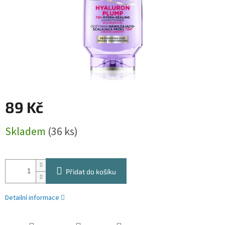
89 Kč
Měrná
Skladem
(36 ks)
cena:
Přidat do košíku
Detailní informace