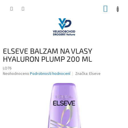
Přejít
NÁKUP
na
obsah
KOŠÍK
ELSEVE BALZAM NA VLASY
HYALURON PLUMP 200 ML
LO76
Průměrné
Neohodnoceno
Podrobnosti hodnocení
Značka:
Elseve
hodnocení
produktu
je
0,0
z
5
hvězdiček.