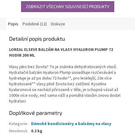
ZOBRAZIT VŠECHNY SOUVISEJÍCÍ PRODUKTY
Popis
Podobné (12)
Diskuze
Detailní popis produktu
LOREAL ELSEVE BALZÁM NA VLASY HYALURON PLUMP 72
HODIN 200 ML
Vlasy jako bez života? To je známka dehydratovaných vlasů.
Hydratační balzám Hyaluron Plump usnadňuje rozčesávání a
hydratuje je až po dobu 72 hodin**, pro lesklejší, 10x více
hydratované** vlasy plné života bez zatížení. Kyselina
hyaluronová se nachází přirozeně v těle, je schopná vázat až
1000x více vody, než sama váží a pomáhá vlasům znovu dodat
hydrataci
Doplňkové parametry
Kategorie
:
Dámské kondicionéry a balzámy na vlasy
Hmotnost
:
0.2 kg