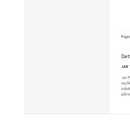
Popi
Det
JAR 
Jar P
myčky
odol
půvo
Z
á
p