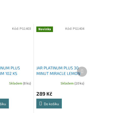
Kód:
PG1403
Kód:
PG1404
Novinka
TINUM PLUS
JAR PLATINUM PLUS 30
Další
IM 102 KS
MINUT MIRACLE LEMON
produkt
KAPSLE DO MYČKY 45 KS
Skladem
(8 ks)
Skladem
(10 ks)
289 Kč
šíku
Do košíku