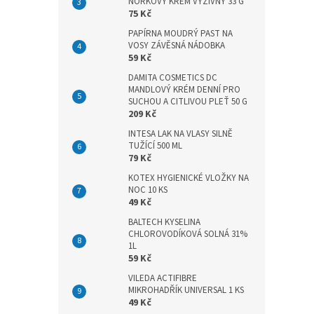
n
NORKOVÝ KRÉM VÝŽIVNÝ 33 G
75 Kč
e
l
PAPÍRNA MOUDRÝ PAST NA
VOSY ZÁVĚSNÁ NÁDOBKA
59 Kč
DAMITA COSMETICS DC
MANDLOVÝ KRÉM DENNÍ PRO
SUCHOU A CITLIVOU PLEŤ 50 G
209 Kč
INTESA LAK NA VLASY SILNĚ
TUŽÍCÍ 500 ML
79 Kč
KOTEX HYGIENICKÉ VLOŽKY NA
NOC 10 KS
49 Kč
BALTECH KYSELINA
CHLOROVODÍKOVÁ SOLNÁ 31%
1L
59 Kč
VILEDA ACTIFIBRE
MIKROHADŘÍK UNIVERSAL 1 KS
49 Kč