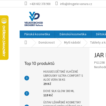
Přejít
+420 602 378 900
info@drogerie-vanura.cz
na
obsah
Pánská kosmetika
Dámská kosmetika
Dětská
Domů
Domácnost
Mytí nádobí
Tablety a 
P
JAR
o
s
PG1298
Top 10 produktů
t
Průměr
Neohod
r
hodnoce
HUGGIES DĚTSKÉ VLHČENÉ
a
UBROUSKY ULTRA COMFORT S
produkt
ALOE VERA 56 KS
je
n
29 Kč
0,0
n
z
í
DOVE SILK GLOW 300 ML
5
119 Kč
p
hvězdič
a
ÚSTAV LÉKAŘSKÉ KOSMETIKY