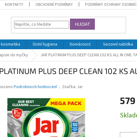
KONTAKTY
OBCHODNÍ PODMÍNKY
PODMÍNKY OCHRANY OSOBNÍC
HLEDAT
 kosmetika
Ústní hygiena
Domácnost
Sezonní nabídka
kapsle do myčky
JAR PLATINUM PLUS DEEP CLEAN 102 KS ALL IN ONE 
 PLATINUM PLUS DEEP CLEAN 102 KS A
né
noceno
Podrobnosti hodnocení
Značka:
Jar
ní
579
u
Měrná
Skla
cena:
ek.