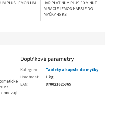
NUM PLUS LEMON LIM
JAR PLATINUM PLUS 30 MINUT
MIRACLE LEMON KAPSLE DO
MYČKY 45 KS
Doplňkové parametry
Kategorie
:
Tablety a kapsle do myčky
Hmotnost
:
1 kg
utomatické
EAN
:
870021625365
ru na
 obnovují