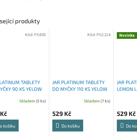
sející produkty
Kód:
PG805
Kód:
PG1214
Novinka
PLATINUM TABLETY
JAR PLATINUM TABLETY
JAR PLA
YČKY 90 KS YELOW
DO MYČKY 110 KS YELOW
LEMON L
Skladem
(5 ks)
Skladem
(7 ks)
 Kč
529 Kč
529 Kč
o košíku
Do košíku
Do ko