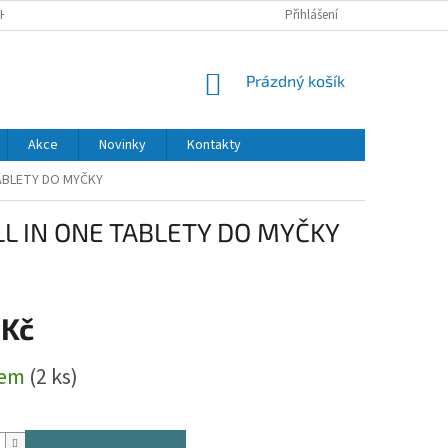
H ÚDAJŮ
DODACÍ A PLATEBNÍ PODMÍNKY
Přihlášení
NÁKUPNÍ
Prázdný košík
KOŠÍK
Akce
Novinky
Kontakty
TABLETY DO MYČKY
LL IN ONE TABLETY DO MYČKY
 Kč
dem
(2 ks)