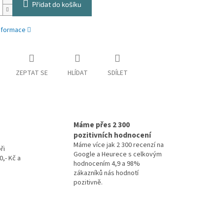
Přidat do košíku
informace
ZEPTAT SE
HLÍDAT
SDÍLET
Máme přes 2 300
pozitivních hodnocení
Máme více jak 2 300 recenzí na
ři
Google a Heurece s celkovým
,- Kč a
hodnocením 4,9 a 98%
zákazníků nás hodnotí
pozitivně.