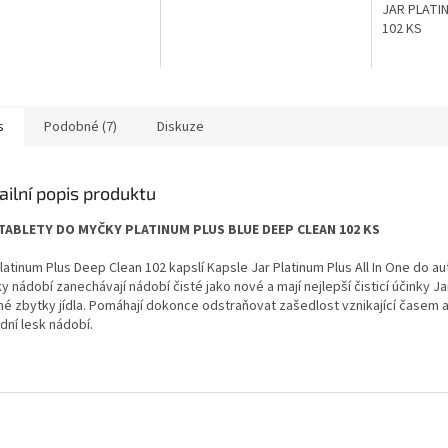
JAR PLATI
102 KS
s
Podobné (7)
Diskuze
ailní popis produktu
TABLETY DO MYČKY PLATINUM PLUS BLUE DEEP CLEAN 102 KS
latinum Plus Deep Clean 102 kapslí Kapsle Jar Platinum Plus All In One do a
 nádobí zanechávají nádobí čisté jako nové a mají nejlepší čisticí účinky Ja
né zbytky jídla. Pomáhají dokonce odstraňovat zašedlost vznikající časem a
dní lesk nádobí.