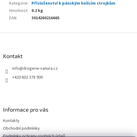
Kategorie
:
Příslušenství k pánským holícím strojkům
Hmotnost
:
0.2 kg
EAN
:
3014260216665
Z
á
p
a
Kontakt
t
info
@
drogerie-vanura.cz
í
+420 602 378 900
Informace pro vás
Kontakty
Obchodní podmínky
Podmínky ochrany osobních údajů