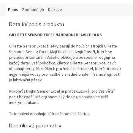
Popis
Podobné (4)
Diskuze
Detailní popis produktu
GILLETTE SENSOR EXCEL NÁHRADNÍ HLAVICE 10 KS
Gillette Sensor Excel žiletky pasují do holících strojků Gillette
Sensor a Sensor Excel. Mají flexibilní dvojité ostří, které se
přizpůsobí konturám Vašeho obličeje a bezpečne reagují na
každý detail Vaší pokožky. Žiletky Gillette Sensor Excel navíc
obsahují sérii pěti měkých pružných mikrolamel, které připraví i
nejjemnější vousy pro hladké a snadné oholení. Samozřejmostí
je lubrikační pásek.
Rukojeť strojku Sensor Excel je protiskluzová, pro Váš větší
pocit bezpečí. Má ergonomický desing a snadno se drží i
mokrýma rukama.
Toto balení obsahuje 10 ks náhradních žiletek.
Doplňkové parametry