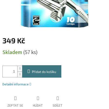
349 Kč
Měrná
Skladem
(57 ks)
cena:
Přidat do košíku
Detailní informace
ZEPTAT SE
HLÍDAT
SDÍLET