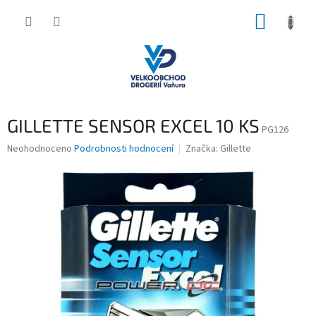
Přejít
NÁKUP
na
obsah
KOŠÍK
GILLETTE SENSOR EXCEL 10 KS
PG126
Průměrné
Neohodnoceno
Podrobnosti hodnocení
Značka:
Gillette
hodnocení
produktu
je
0,0
z
5
hvězdiček.